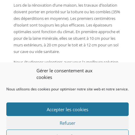
Lors de la rénovation d’une maison, les travaux d’isolation
doivent porter en priorité sur la toiture ou les combles (35%
des déperditions en moyenne). Les premiers centimètres
d’isolant sont toujours les plus efficaces. Les épaisseurs
optimales sont fonction du climat. En première approche et
pour de la laine minérale, elles se situent à 10 cm pour les
murs extérieurs, à 20 cm pour le toit et à 12 cm pour un sol
sur cave ou vide sanitaire.
Nous étudierons volontiers avec vous la meilleure solution
et les produits à mettre en oeuvre. Pour comprendre
Gérer le consentement aux
l’inertie thermique et la notion de confort, nous vous
cookies
renvoyons sur la page concernant
l’isolation d’un dallage
avec du Misapor
Nous utilisons des cookies pour optimiser notre site web et notre service.
Accepter les cookies
Imprimer
Refuser