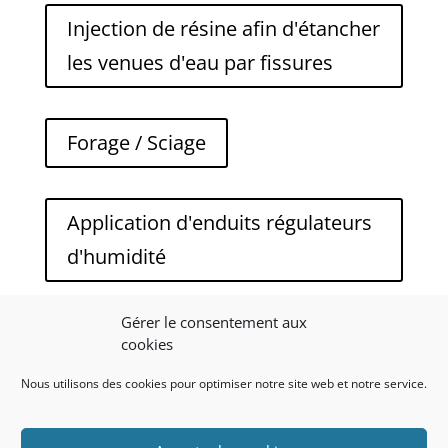
Injection de résine afin d'étancher
les venues d'eau par fissures
Forage / Sciage
Application d'enduits régulateurs
d'humidité
Gérer le consentement aux
Ainsi que de nombreux autres
cookies
services que vous trouverez sous
Nous utilisons des cookies pour optimiser notre site web et notre service.
la section "travaux et désordres"